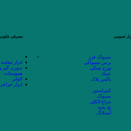
زار عمومی
مصرفی نایلونی 
مسواک فرز
ابزار معاینه
برس مسواکی
سوزن گیر و
تورج تفنگی
هموستات
عینک
الواتر
باکس پلاک
ابزار جراحی
کنتراستور
مسواک
چراغ الکلی
نخ بخیه
آبسلانگ