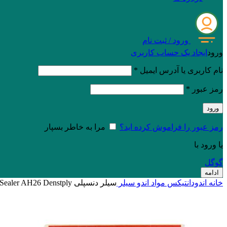
ورود / ثبت نام
ورود
ایجاد یک حساب کاربری
نام کاربری یا آدرس ایمیل
*
رمز عبور
*
ورود
رمز عبور را فراموش کرده اید؟
مرا به خاطر بسپار
یا ورود با
گوگل
ادامه
خانه
اندودانتیکس
مواد اندو
سیلر
سیلر دنسپلی Sealer AH26 Denstply