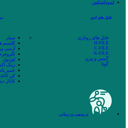
اندودانتیکس
فایل های اندو
مو
فایل های روتاری
سیلر
H-FILE
کلسیم ه
C-FILE
آرسی پر
K-FILE
کلروفرم
گیتس و پیزو
اوژنول
گوتا
زینک اکس
خمیر پان
کن کاغذ
کانال دیت
ترمیمی و زیبایی