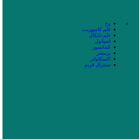
وج
قلم کامپوزیت
قلم دایکال
اسپاتول
کندانسور
برنیشر
اکسکاواتر
سنترال فریم