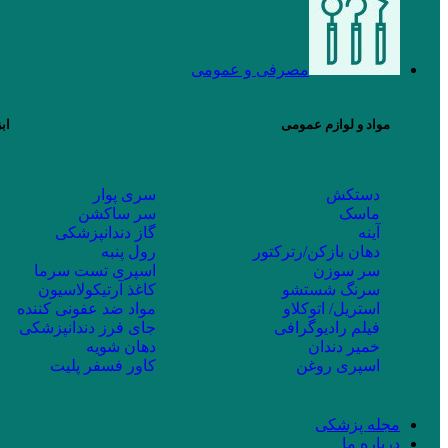
مصرفی و عمومی
مواد و لوازم عمومی
اب
دستکش
سری پوار
ماسک
سر ساکشن
آینه
گاز دندانپزشکی
دهان بازکن/رترکتور
رول پنبه
سر سوزن
اسپری تست سرما
سرنگ شستشو
کاغذ آرتیکولاسیون
استریل/ اتوکلاو
مواد ضد عفونی کننده
فیلم رادیوگرافی
جای فرز دندانپزشکی
خمیر دندان
دهان شویه
اسپری روغن
کاور فسفر پلیت
مجله پزشکی
درباره ما