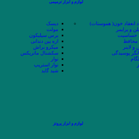
لوازم و ابزار ترمیمی
د انعقاد خون( هموستات)
دیسک
لن و پرایمر
مولت
حساسیت
برس سیلیکون
محافظ
اره بین دندانی
و لاینر
میکرو براش
نگر پوسیدگی
سکشنال ماتریکس
لگام
نوار
ز
نوار استریپ
شید گاید
لوازم و ابزار پروتز