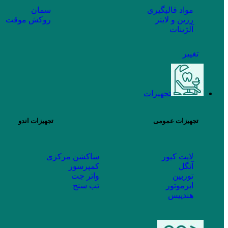
مواد قالبگیری
سمان
رزین و لاینر
روکش موقت
آلژینات
تغییر
تجهیزات
تجهیزات عمومی
تجهیزات اندو
لایت کیور
ساکشن مرکزی
آنگل
کمپرسور
توربین
واتر جت
ایرموتور
تب سنج
هندپیس