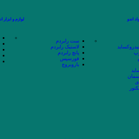
اد اندو
لوازم و ابزار ان
ست رابردم
یدروکساید
لاستیک رابردم
پ
پانچ رابردم
فورسپس
باروبروچ
اید
سمان
ی
کتور