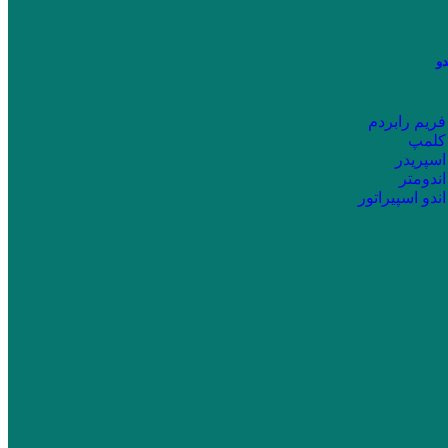
دو
فریم رابردم
کلمپ
اسپریدر
اندومتر
اندو اسپیراتور