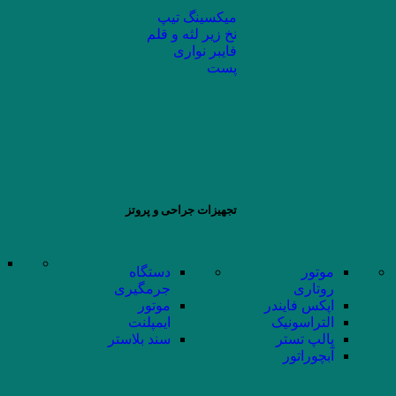
میکسینگ تیپ
نخ زیر لثه و قلم
فایبر نواری
پست
تجهیزات جراحی و پروتز
موتور
دستگاه
روتاری
جرمگیری
اپکس فایندر
موتور
التراسونیک
ایمپلنت
پالپ تستر
سند بلاستر
آبچوراتور