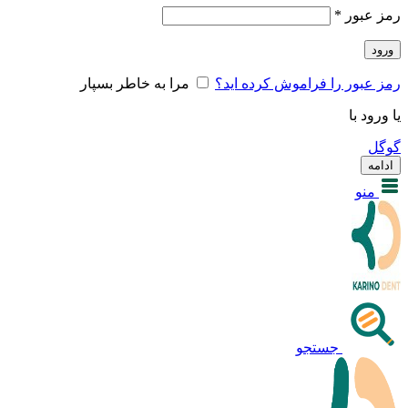
رمز عبور
*
ورود
رمز عبور را فراموش کرده اید؟
مرا به خاطر بسپار
یا ورود با
گوگل
ادامه
منو
جستجو