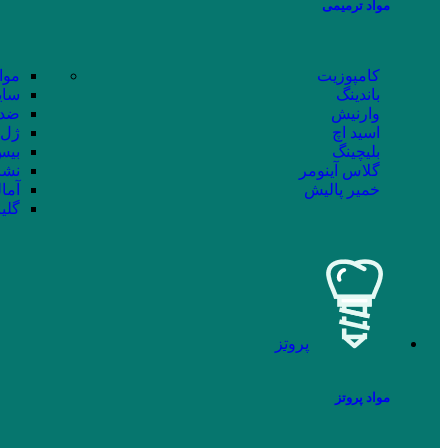
مواد ترمیمی
کامپوزیت
موا
باندینگ
سای
وارنیش
ضد 
اسید اچ
ژل 
بلیچینگ
بیس 
گلاس آینومر
نشا
خمیر پالیش
آما
گلی
پروتز
مواد پروتز