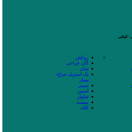
؛ الیافی
روکش
گان جراحی
شان
پک استریل جراح/
بیمار
سینی
آستین
شلوار
پیشبند
کلاه