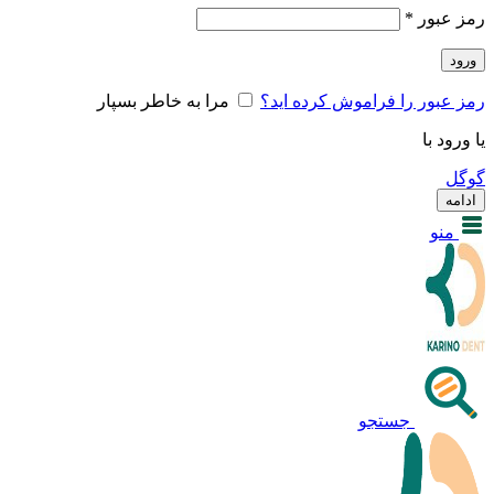
رمز عبور
*
ورود
رمز عبور را فراموش کرده اید؟
مرا به خاطر بسپار
یا ورود با
گوگل
ادامه
منو
جستجو