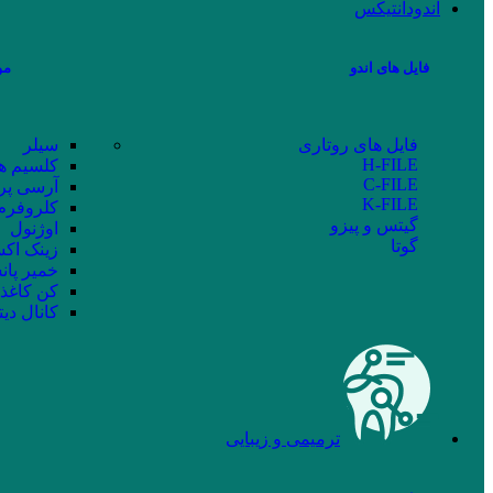
اندودانتیکس
فایل های اندو
مو
فایل های روتاری
سیلر
H-FILE
کلسیم ه
C-FILE
آرسی پر
K-FILE
کلروفرم
گیتس و پیزو
اوژنول
گوتا
زینک اکس
خمیر پان
کن کاغذ
کانال دیت
ترمیمی و زیبایی