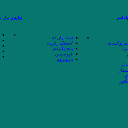
اد اندو
لوازم و ابزار ان
ست رابردم
یدروکساید
لاستیک رابردم
پ
پانچ رابردم
فورسپس
باروبروچ
اید
سمان
ی
کتور