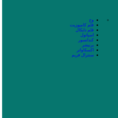
وج
قلم کامپوزیت
قلم دایکال
اسپاتول
کندانسور
برنیشر
اکسکاواتر
سنترال فریم