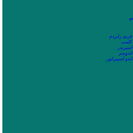
دو
فریم رابردم
کلمپ
اسپریدر
اندومتر
اندو اسپیراتور