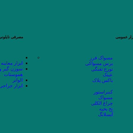
زار عمومی
مصرفی نایلونی 
مسواک فرز
ابزار معاینه
برس مسواکی
سوزن گیر و
تورج تفنگی
هموستات
عینک
الواتر
باکس پلاک
ابزار جراحی
کنتراستور
مسواک
چراغ الکلی
نخ بخیه
آبسلانگ