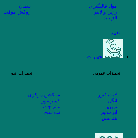
مواد قالبگیری
سمان
رزین و لاینر
روکش موقت
آلژینات
تغییر
تجهیزات
تجهیزات عمومی
تجهیزات اندو
لایت کیور
ساکشن مرکزی
آنگل
کمپرسور
توربین
واتر جت
ایرموتور
تب سنج
هندپیس