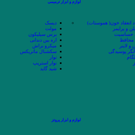
لوازم و ابزار ترمیمی
د انعقاد خون( هموستات)
دیسک
لن و پرایمر
مولت
حساسیت
برس سیلیکون
محافظ
اره بین دندانی
و لاینر
میکرو براش
نگر پوسیدگی
سکشنال ماتریکس
لگام
نوار
ز
نوار استریپ
شید گاید
لوازم و ابزار پروتز