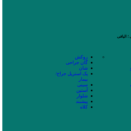
؛ الیافی
روکش
گان جراحی
شان
پک استریل جراح/
بیمار
سینی
آستین
شلوار
پیشبند
کلاه