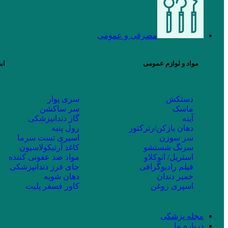
مصرفی و عمومی
مواد و لوازم عمومی
اب
دستکش
سری پوار
ماسک
سر ساکشن
آینه
گاز دندانپزشکی
دهان بازکن/رترکتور
رول پنبه
سر سوزن
اسپری تست سرما
سرنگ شستشو
کاغذ آرتیکولاسیون
استریل/ اتوکلاو
مواد ضد عفونی کننده
فیلم رادیوگرافی
جای فرز دندانپزشکی
خمیر دندان
دهان شویه
اسپری روغن
کاور فسفر پلیت
مجله پزشکی
درباره ما