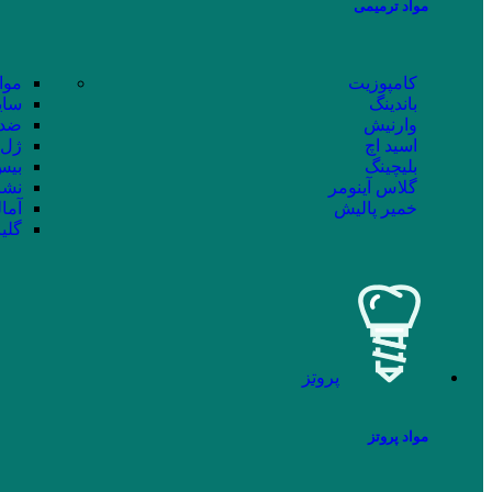
مواد ترمیمی
کامپوزیت
موا
باندینگ
سای
وارنیش
ضد 
اسید اچ
ژل 
بلیچینگ
بیس 
گلاس آینومر
نشا
خمیر پالیش
آما
گلی
پروتز
مواد پروتز