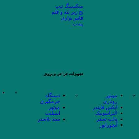
میکسینگ تیپ
نخ زیر لثه و قلم
فایبر نواری
پست
تجهیزات جراحی و پروتز
موتور
دستگاه
روتاری
جرمگیری
اپکس فایندر
موتور
التراسونیک
ایمپلنت
پالپ تستر
سند بلاستر
آبچوراتور