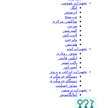
تجهیزات عمومی
آنگل
ایرموتور
تب سنج
ساکشن مرکزی
توربین
کمپرسور
لایت کیور
واترجت
هندپیس
تجهیزات اندو
موتور روتاری
اپکس فایندر
پالپ تستر
آبچوراتور
تجهیزات جراحی و پروتز
دستگاه جرمگیری
دستگاه جرمگیری
موتور ایمپلنت
تجهیزات ترمیمی
آمالگاموتور