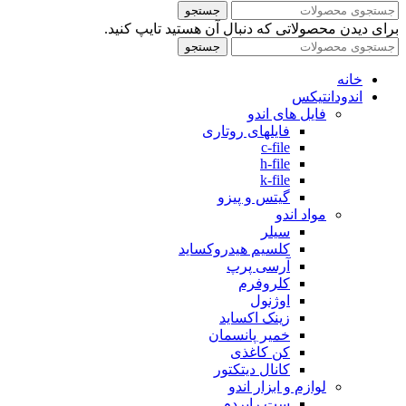
جستجو
برای دیدن محصولاتی که دنبال آن هستید تایپ کنید.
جستجو
خانه
اندودانتیکس
فایل های اندو
فایلهای روتاری
c-file
h-file
k-file
گیتس و پیزو
مواد اندو
سیلر
کلسیم هیدروکساید
آرسی پرپ
کلروفرم
اوژنول
زینک اکساید
خمیر پانسمان
کن کاغذی
کانال دیتکتور
لوازم و ابزار اندو
ست رابردم