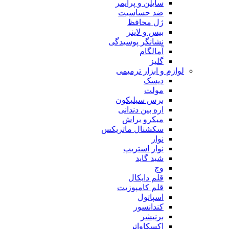
سایلن و پرایمر
ضد حساسیت
ژل محافظ
بیس و لاینر
نشانگر پوسیدگی
آمالگام
گلیز
لوازم و ابزار ترمیمی
دیسک
مولت
برس سیلیکون
اره بین دندانی
میکرو براش
سکشنال ماتریکس
نوار
نوار استریپ
شید گاید
وج
قلم دایکال
قلم کامپوزیت
اسپاتول
کندانسور
برنیشر
اکسکاواتر