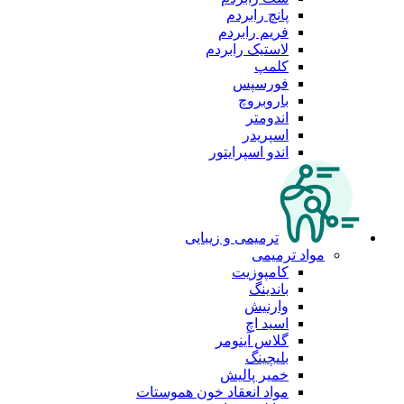
پانچ رابردم
فریم رابردم
لاستیک رابردم
کلمپ
فورسپس
باروبروچ
اندومتر
اسپریدر
اندو اسپرایتور
ترمیمی و زیبایی
مواد ترمیمی
کامپوزیت
باندینگ
وارنیش
اسید اچ
گلاس آینومر
بلیچینگ
خمیر پالیش
مواد انعقاد خون هموستات