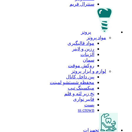
سنترال فریم
پروتز
مواد پروتز
مواد قالبگیری
رزین و لاینر
آلژینات
سمان
روکش موقت
لوازم و ابزار پروتز
پین داخل کانال
محفظه شستشو لمینت
میکسینگ تیپ
نخ زیر لثه و قلم
فایبر نواری
پست
ss crown
تجهیزات