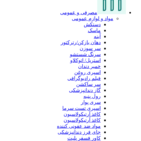
مصرفی و عمومی
مواد و لوازم عمومی
دستکش
ماسک
آینه
دهان بازکن/رترکتور
سر سوزن
سرنگ شستشو
استریل/ اتوکلاو
خمیر دندان
اسپری روغن
فیلم رادیوگرافی
سر ساکشن
گاز دندانپزشکی
رول پنبه
سری پوار
اسپری تست سرما
کاغذ آرتیکولاسیون
کاغذ آرتیکولاسیون
مواد ضد عفونی کننده
جای فرز دندانپزشکی
کاور فسفر پلیت