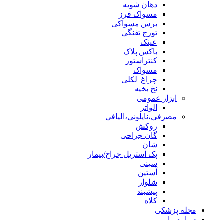
دهان شویه
مسواک فرز
برس مسواکی
تورج تفنگی
عینک
باکس پلاک
کنتراستور
مسواک
چراغ الکلی
نخ بخیه
ابزار عمومی
الواتر
مصرفی،نایلونی،الیافی
روکش
گان جراحی
شان
پک استریل جراح/بیمار
سینی
آستین
شلوار
پیشبند
کلاه
مجله پزشکی
درباره ما