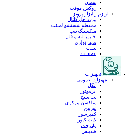
سمان
روکش موقت
لوازم و ابزار پروتز
پین داخل کانال
محفظه شستشو لمینت
میکسینگ تیپ
نخ زیر لثه و قلم
فایبر نواری
پست
ss crown
تجهیزات
تجهیزات عمومی
آنگل
ایرموتور
تب سنج
ساکشن مرکزی
توربین
کمپرسور
لایت کیور
واترجت
هندپیس