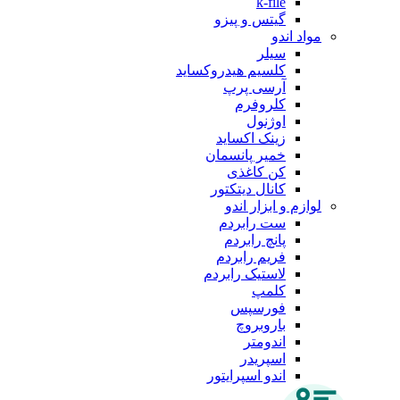
k-file
گیتس و پیزو
مواد اندو
سیلر
کلسیم هیدروکساید
آرسی پرپ
کلروفرم
اوژنول
زینک اکساید
خمیر پانسمان
کن کاغذی
کانال دیتکتور
لوازم و ابزار اندو
ست رابردم
پانچ رابردم
فریم رابردم
لاستیک رابردم
کلمپ
فورسپس
باروبروچ
اندومتر
اسپریدر
اندو اسپرایتور