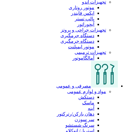
تجهیزات اندو
موتور روتاری
اپکس فایندر
پالپ تستر
آبچوراتور
تجهیزات جراحی و پروتز
دستگاه جرمگیری
دستگاه جرمگیری
موتور ایمپلنت
تجهیزات ترمیمی
آمالگاموتور
مصرفی و عمومی
مواد و لوازم عمومی
دستکش
ماسک
آینه
دهان بازکن/رترکتور
سر سوزن
سرنگ شستشو
استریل/ اتوکلاو