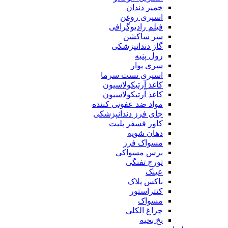
خمیر دندان
اسپری روغن
فیلم رادیوگرافی
سر ساکشن
گاز دندانپزشکی
رول پنبه
سری پوار
اسپری تست سرما
کاغذ آرتیکولاسیون
کاغذ آرتیکولاسیون
مواد ضد عفونی کننده
جای فرز دندانپزشکی
کاور فسفر پلیت
دهان شویه
مسواک فرز
برس مسواکی
تورج تفنگی
عینک
باکس پلاک
کنتراستور
مسواک
چراغ الکلی
نخ بخیه