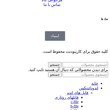
تماس با ما
نماد ها
اینماد
کلیه حقوق برای کارینودنت محفوظ است.
جستجو
برای دیدن محصولاتی که دنبال آن هستید تایپ کنید.
جستجو
خانه
اندودانتیکس
فایل های اندو
فایلهای روتاری
c-file
h-file