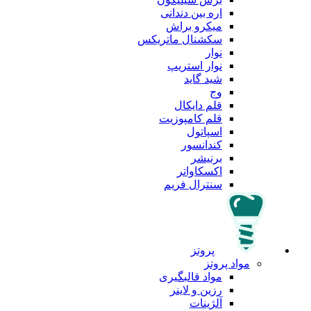
اره بین دندانی
میکرو براش
سکشنال ماتریکس
نوار
نوار استریپ
شید گاید
وج
قلم دایکال
قلم کامپوزیت
اسپاتول
کندانسور
برنیشر
اکسکاواتر
سنترال فریم
پروتز
مواد پروتز
مواد قالبگیری
رزین و لاینر
آلژینات