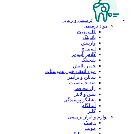
ترمیمی و زیبایی
مواد ترمیمی
کامپوزیت
باندینگ
وارنیش
اسید اچ
گلاس آینومر
بلیچینگ
خمیر پالیش
مواد انعقاد خون هموستات
سایلن و پرایمر
ضد حساسیت
ژل محافظ
بیس و لاینر
نشانگر پوسیدگی
آمالگام
گلیز
لوازم و ابزار ترمیمی
دیسک
مولت
برس سیلیکون