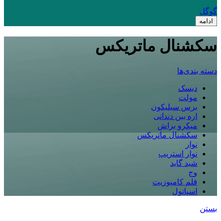
گوگل
ادامه
سکشنال ماتریکس
دسته بندی‌ها
دیسک
مولت
برس سیلیکون
اره بین دندانی
میکرو براش
سکشنال ماتریکس
نوار
نوار استریپ
شید گاید
وج
قلم کامپوزیت
اسپاتول
بستن