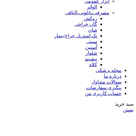
ابزار عمومی
الواتر
مصرفی،نایلونی،الیافی
روکش
گان جراحی
شان
پک استریل جراح/بیمار
سینی
آستین
شلوار
پیشبند
کلاه
مجله پزشکی
درباره ما
سوالات متداول
پیگیری سفارشات
حساب کاربری من
سبد خرید
بستن