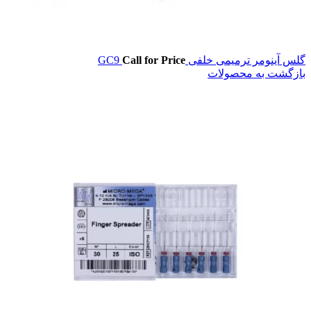
گلس آینومر ترمیمی خلفی GC9
Call for Price
بازگشت به محصولات