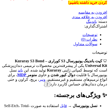
کردن خرید داشته باشیم!
افزودن به مقایسه
افزودن به علاقه مندی
دسته:
باندینگ
اشتراک‌گذاری:
توضیحات
نظرات (0)
سوالات متداول
توضیحات
🦷
کیت باندینگ یونیورسال S3 کوراری – Kuraray S3 Bond
Universal Kit
یکی از پیشرفته‌ترین محصولات ترمیمی دندان‌پزشکی
است که توسط کمپانی ژاپنی
Kuraray
تولید شده. این
باند
نسل
یونیورسال با قابلیت
دوال کیور شدن
و حاوی
منومر
MDP
، برای
انواع ترمیم‌های مستقیم و غیرمستقیم،
ونیر
، بریج، کراون و حتی
درمان دندان‌های حساس کاربرد دارد
.
2
✨ ویژگی‌های برجسته:
نسل یونیورسال
→
قابل
استفاده به صورت Self-Etch، Total-