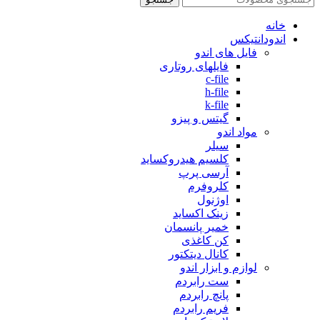
خانه
اندودانتیکس
فایل های اندو
فایلهای روتاری
c-file
h-file
k-file
گیتس و پیزو
مواد اندو
سیلر
کلسیم هیدروکساید
آرسی پرپ
کلروفرم
اوژنول
زینک اکساید
خمیر پانسمان
کن کاغذی
کانال دیتکتور
لوازم و ابزار اندو
ست رابردم
پانچ رابردم
فریم رابردم