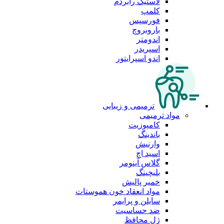
لاستیک رابردم
کلمپ
فورسپس
باروبروچ
اندومتر
اسپریدر
اندو اسپرایتور
ترمیمی و زیبایی
مواد ترمیمی
کامپوزیت
باندینگ
وارنیش
اسید اچ
گلاس آینومر
بلیچینگ
خمیر پالیش
مواد انعقاد خون هموستات
سایلن و پرایمر
ضد حساسیت
ژل محافظ