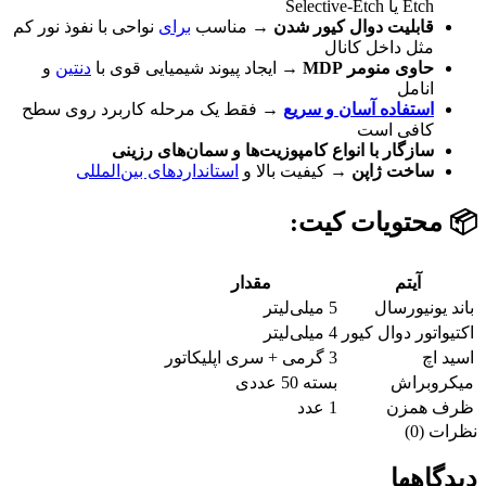
Etch یا Selective-Etch
قابلیت دوال کیور شدن
→ مناسب
برای
نواحی با نفوذ نور کم
مثل داخل کانال
حاوی منومر MDP
→ ایجاد پیوند شیمیایی قوی با
دنتین
و
انامل
استفاده آسان و سریع
→ فقط یک مرحله کاربرد روی سطح
کافی است
سازگار با انواع کامپوزیت‌ها و سمان‌های رزینی
ساخت ژاپن
→ کیفیت بالا و
استانداردهای بین‌المللی
📦 محتویات کیت:
آیتم
مقدار
باند یونیورسال
5 میلی‌لیتر
اکتیواتور دوال کیور
4 میلی‌لیتر
اسید اچ
3 گرمی + سری اپلیکاتور
میکروبراش
بسته 50 عددی
ظرف همزن
1 عدد
نظرات (0)
دیدگاهها