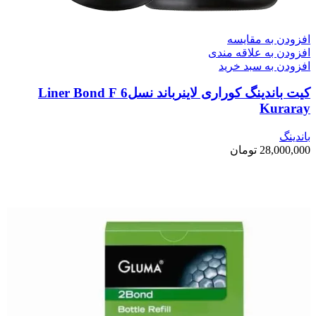
افزودن به مقایسه
افزودن به علاقه مندی
افزودن به سبد خرید
کیت باندینگ کوراری لاینرباند نسل6 Liner Bond F
Kuraray
باندینگ
28,000,000
تومان