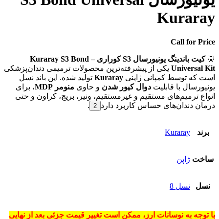
Kuraray
Call for Price
🦷
کیت باندینگ یونیورسال S3 کوراری – Kuraray S3 Bond
Universal Kit
یکی از پیشرفته‌ترین محصولات ترمیمی دندان‌پزشکی
است که توسط کمپانی ژاپنی
Kuraray
تولید شده. این باند نسل
یونیورسال با قابلیت
دوال کیور شدن
و حاوی
منومر MDP
، برای
انواع ترمیم‌های مستقیم و غیرمستقیم، ونیر، بریج، کراون و حتی
درمان دندان‌های حساس کاربرد دارد
.
2
برند
Kuraray
ساخت
ژاپن
نسل
نسل 8
با توجه به
نوسانات ارز
، ممکن است
تغییر قیمت جزئی
بعد از نهایی