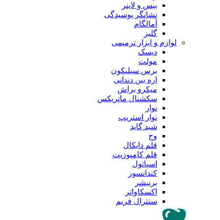
بیس و لاینر
نشانگر پوسیدگی
آمالگام
گلیز
لوازم و ابزار ترمیمی
دیسک
مولت
برس سیلیکون
اره بین دندانی
میکرو براش
سکشنال ماتریکس
نوار
نوار استریپ
شید گاید
وج
قلم دایکال
قلم کامپوزیت
اسپاتول
کندانسور
برنیشر
اکسکاواتر
سنترال فریم