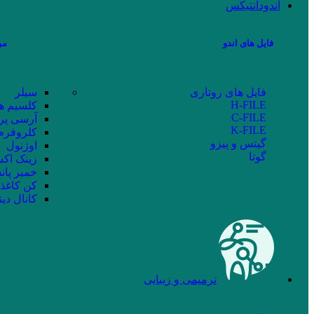
اندودانتیکس
فایل های اندو
مو
فایل های روتاری
سیلر
H-FILE
کلسیم ه
C-FILE
آرسی پر
K-FILE
کلروفرم
گیتس و پیزو
اوژنول
گوتا
زینک اکس
خمیر پان
کن کاغذ
کانال دیت
ترمیمی و زیبایی