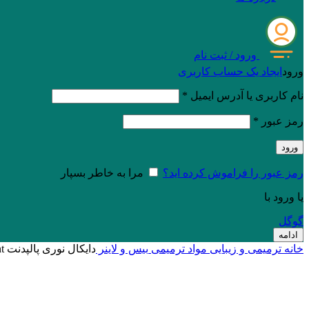
ورود / ثبت نام
ورود
ایجاد یک حساب کاربری
نام کاربری یا آدرس ایمیل
*
رمز عبور
*
ورود
رمز عبور را فراموش کرده اید؟
مرا به خاطر بسپار
یا ورود با
گوگل
ادامه
خانه
ترمیمی و زیبایی
مواد ترمیمی
بیس و لاینر
دایکال نوری پالپدنت Dycal Pulpdent