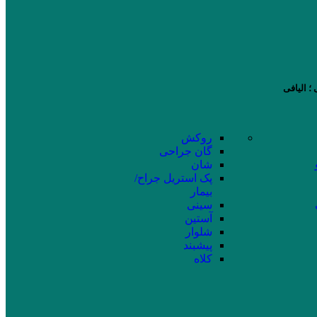
؛ الیافی
روکش
گان جراحی
شان
پک استریل جراح/
بیمار
سینی
آستین
شلوار
پیشبند
کلاه