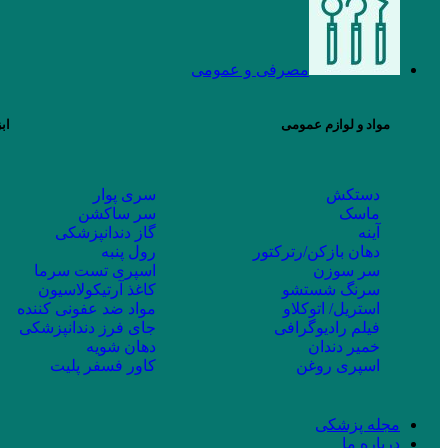
مصرفی و عمومی
مواد و لوازم عمومی
اب
دستکش
سری پوار
ماسک
سر ساکشن
آینه
گاز دندانپزشکی
دهان بازکن/رترکتور
رول پنبه
سر سوزن
اسپری تست سرما
سرنگ شستشو
کاغذ آرتیکولاسیون
استریل/ اتوکلاو
مواد ضد عفونی کننده
فیلم رادیوگرافی
جای فرز دندانپزشکی
خمیر دندان
دهان شویه
اسپری روغن
کاور فسفر پلیت
مجله پزشکی
درباره ما