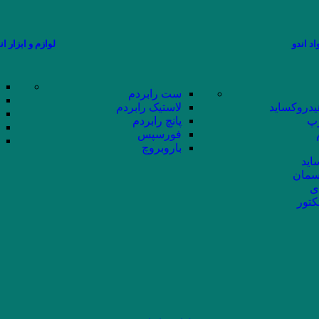
اد اندو
لوازم و ابزار ان
ست رابردم
یدروکساید
لاستیک رابردم
پ
پانچ رابردم
فورسپس
باروبروچ
اید
سمان
ی
کتور