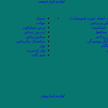
لوازم و ابزار ترمیمی
د انعقاد خون( هموستات)
دیسک
لن و پرایمر
مولت
حساسیت
برس سیلیکون
محافظ
اره بین دندانی
و لاینر
میکرو براش
نگر پوسیدگی
سکشنال ماتریکس
لگام
نوار
ز
نوار استریپ
شید گاید
لوازم و ابزار پروتز