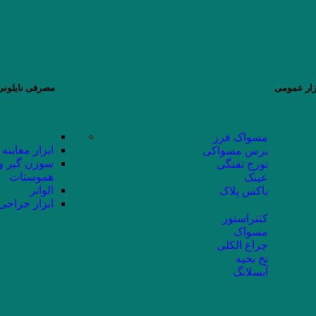
زار عمومی
مصرفی نایلونی 
مسواک فرز
ابزار معاینه
برس مسواکی
سوزن گیر و
تورج تفنگی
هموستات
عینک
الواتر
باکس پلاک
ابزار جراحی
کنتراستور
مسواک
چراغ الکلی
نخ بخیه
آبسلانگ