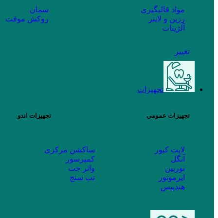
مواد قالبگیری
سمان
رزین و لاینر
روکش موقت
آلژینات
تغییر
تجهیزات
تجهیزات عمومی
تجهیزات اندو
لایت کیور
ساکشن مرکزی
آنگل
کمپرسور
توربین
واتر جت
ایرموتور
تب سنج
هندپیس