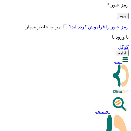
رمز عبور
*
ورود
رمز عبور را فراموش کرده اید؟
مرا به خاطر بسپار
یا ورود با
گوگل
ادامه
منو
جستجو