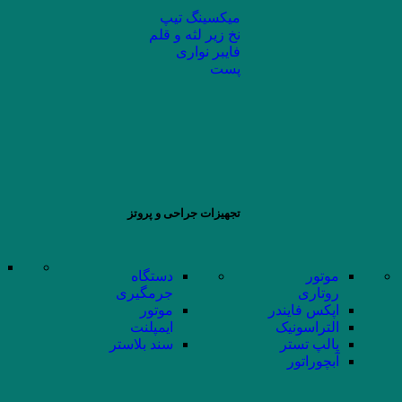
میکسینگ تیپ
نخ زیر لثه و قلم
فایبر نواری
پست
تجهیزات جراحی و پروتز
موتور
دستگاه
روتاری
جرمگیری
اپکس فایندر
موتور
التراسونیک
ایمپلنت
پالپ تستر
سند بلاستر
آبچوراتور