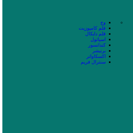
وج
قلم کامپوزیت
قلم دایکال
اسپاتول
کندانسور
برنیشر
اکسکاواتر
سنترال فریم