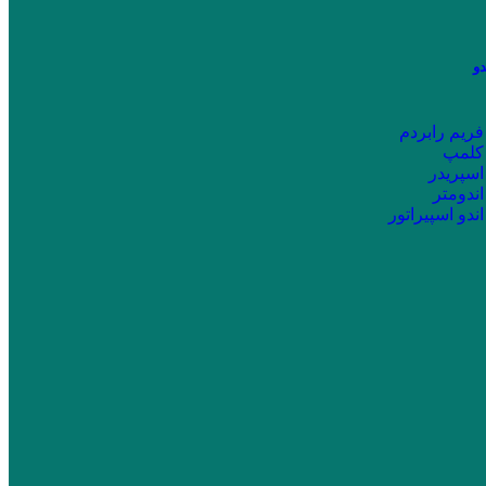
دو
فریم رابردم
کلمپ
اسپریدر
اندومتر
اندو اسپیراتور