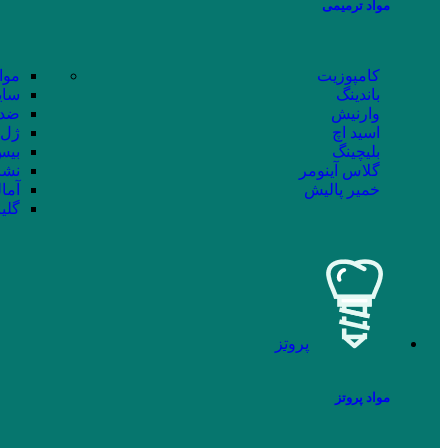
مواد ترمیمی
کامپوزیت
موا
باندینگ
سای
وارنیش
ضد 
اسید اچ
ژل 
بلیچینگ
بیس 
گلاس آینومر
نشا
خمیر پالیش
آما
گلی
پروتز
مواد پروتز