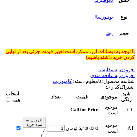
جنس
نانوهیبرید
نوع
یونیورسال
حجم
4gr
با توجه به
نوسانات ارز
، ممکن است
تغییر قیمت جزئی
بعد از نهایی
کردن خرید داشته باشیم!
افزودن به مقایسه
افزودن به علاقه مندی
شناسه محصول:
نامعلوم
دسته:
کامپوزیت
اشتراک‌گذاری:
شید
انتخاب
موجودی
قیمت
تعداد
رنگی
همه
موجود
Call for Price
CL
است
افزودن به
-
سبد خرید
موجود
A1
6,400,000
تومان
✓
است
+