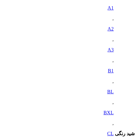
A1
,
A2
,
A3
,
B1
,
BL
,
BXL
,
شید رنگی
CL