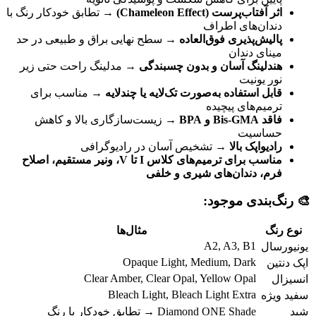
اثر آفتاب‌پرست (Chameleon Effect)
→ تطابق خودکار رنگ با
دندان‌های اطراف
پالیش‌پذیری فوق‌العاده
→ سطح نهایی براق و طبیعی در حد
مینای دندان
هندلینگ آسان و بدون چسبندگی
→ مدلینگ راحت حتی زیر
نور یونیت
قابل استفاده به‌صورت تک‌لایه یا چندلایه
→ مناسب برای
ترمیم‌های پیچیده
فاقد Bis-GMA و BPA
→ زیست‌سازگاری بالا و کاهش
حساسیت
رادیواپک بالا
→ تشخیص آسان در رادیوگرافی
مناسب برای ترمیم‌های کلاس I تا V، ونیر مستقیم، اصلاح
فرم، دندان‌های شیری و خلفی
🎨 رنگ‌بندی موجود:
نوع رنگ
مثال‌ها
A2, A3, B1
یونیورسال
Opaque Light, Medium, Dark
اپک دنتین
Clear Amber, Clear Opal, Yellow Opal
انسیزال
Bleach Light, Bleach Light Extra
سفید ویژه
شید
Diamond ONE Shade → تطابق خودکار با رنگ