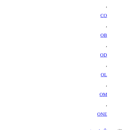
,
CO
,
OB
,
OD
,
OL
,
OM
,
ONE