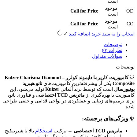
است
موجود
Call for Price
OD
است
موجود
Call for Price
CO
است
انتخاب را به سبد خرید اضافه کنید
✓
توضیحات
نظرات (0)
سوالات متداول
توضیحات
🦷
کامپوزیت کاریزما دایموند کولزر – Kulzer Charisma Diamond
Composite
یکی از پیشرفته‌ترین کامپوزیت‌های
نانو هیبرید
یونیورسال
است که توسط برند آلمانی
Kulzer
تولید می‌شود. این
کامپوزیت با بهره‌گیری از
ماتریس TCD اختصاصی
و فناوری نانو،
برای ترمیم‌های زیبایی و عملکردی در نواحی قدامی و خلفی طراحی
شده.
✨ ویژگی‌های برجسته:
ماتریس TCD اختصاصی
→ ترکیب
استحکام
بالا با شیرینکیج
پایین برای کاهش شکست و پوسیدگی ثانویه