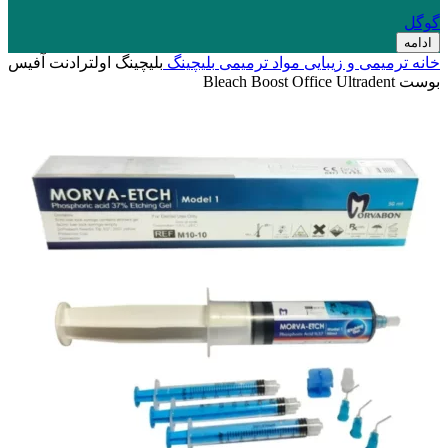
گوگل
ادامه
خانه
ترمیمی و زیبایی
مواد ترمیمی
بلیچینگ
بلیچینگ اولترادنت آفیس
بوست Bleach Boost Office Ultradent