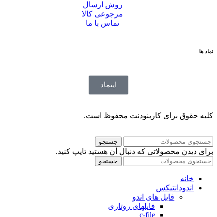
روش ارسال
مرجوعی کالا
تماس با ما
نماد ها
اینماد
کلیه حقوق برای کارینودنت محفوظ است.
جستجو
برای دیدن محصولاتی که دنبال آن هستید تایپ کنید.
جستجو
خانه
اندودانتیکس
فایل های اندو
فایلهای روتاری
c-file