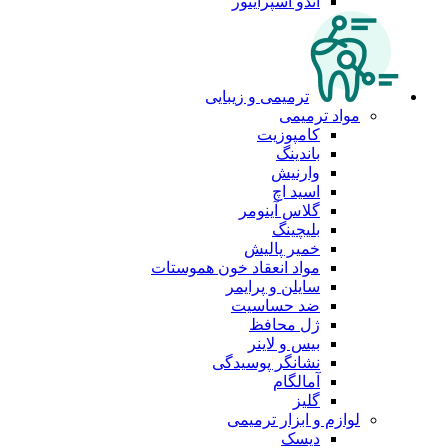
اندو اسپرایتور
ترمیمی و زیبایی
مواد ترمیمی
کامپوزیت
باندینگ
وارنیش
اسید اچ
گلاس آینومر
بلیچینگ
خمیر پالیش
مواد انعقاد خون هموستات
سایلن و پرایمر
ضد حساسیت
ژل محافظ
بیس و لاینر
نشانگر پوسیدگی
آمالگام
گلیز
لوازم و ابزار ترمیمی
دیسک