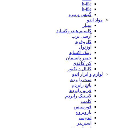
h-file
k-file
گیتس و پیزو
مواد اندو
سیلر
کلسیم هیدروکساید
آرسی پرپ
کلروفرم
اوژنول
زینک اکساید
خمیر پانسمان
کن کاغذی
کانال دیتکتور
لوازم و ابزار اندو
ست رابردم
پانچ رابردم
فریم رابردم
لاستیک رابردم
کلمپ
فورسپس
باروبروچ
اندومتر
اسپریدر