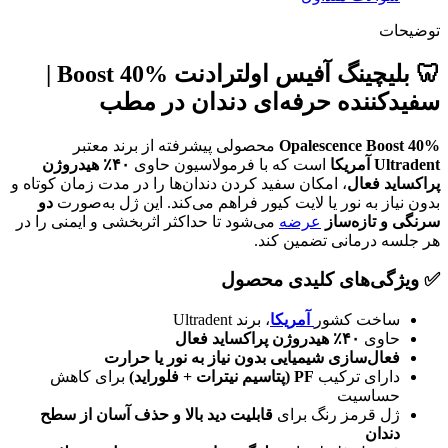
توضیحات
🦷
بلیچینگ آفیس اولترادنت Boost 40% |
سفیدکننده حرفه‌ای دندان در مطب
Opalescence Boost 40%
محصولی پیشرفته از برند معتبر
Ultradent آمریکا
است که با فرمولاسیون حاوی
۴۰٪ هیدروژن
پراکساید فعال
، امکان سفید کردن دندان‌ها را در مدت زمان کوتاه و
بدون نیاز به نور یا لایت کیور فراهم می‌کند. این ژل به‌صورت
دو
سرنگی و تازه‌ساز
عرضه
می‌شود تا حداکثر اثربخشی و ایمنی را در
هر جلسه درمانی تضمین کند.
✅
ویژگی‌های کلیدی محصول
ساخت کشور
آمریکا
، برند Ultradent
حاوی
۴۰٪ هیدروژن پراکساید فعال
فعال‌سازی شیمیایی بدون نیاز به نور یا حرارت
دارای ترکیب
PF (پتاسیم نیترات + فلوراید)
برای کاهش
حساسیت
ژل قرمز رنگ برای
قابلیت دید بالا و حذف آسان از سطح
دندان