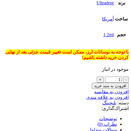
برند
Ultradent
ساخت
آمریکا
حجم
1.2ml
با توجه به
نوسانات ارز
، ممکن است
تغییر قیمت جزئی
بعد از نهایی
کردن خرید داشته باشیم!
موجود در انبار
افزودن به سبد خرید
افزودن به مقایسه
افزودن به علاقه مندی
دسته:
بلیچینگ
اشتراک‌گذاری:
توضیحات
نظرات (0)
سوالات متداول