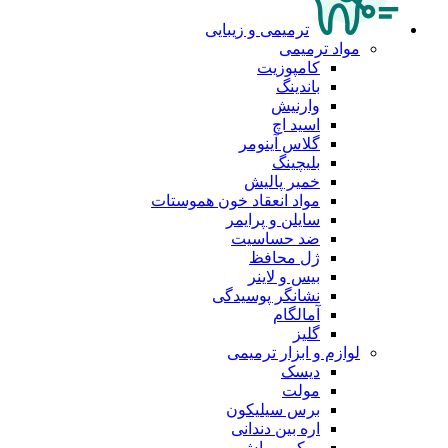
ترمیمی و زیبایی
مواد ترمیمی
کامپوزیت
باندینگ
وارنیش
اسید اچ
گلاس آینومر
بلیچینگ
خمیر پالیش
مواد انعقاد خون هموستات
سایلن و پرایمر
ضد حساسیت
ژل محافظ
بیس و لاینر
نشانگر پوسیدگی
آمالگام
گلیز
لوازم و ابزار ترمیمی
دیسک
مولت
برس سیلیکون
اره بین دندانی
میکرو براش