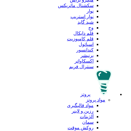
سکشنال ماتریکس
نوار
نوار استریپ
شید گاید
وج
قلم دایکال
قلم کامپوزیت
اسپاتول
کندانسور
برنیشر
اکسکاواتر
سنترال فریم
پروتز
مواد پروتز
مواد قالبگیری
رزین و لاینر
آلژینات
سمان
روکش موقت