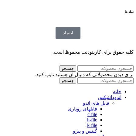
نماد ها
اینماد
کلیه حقوق برای کارینودنت محفوظ است.
جستجو
برای دیدن محصولاتی که دنبال آن هستید تایپ کنید.
جستجو
خانه
اندودانتیکس
فایل های اندو
فایلهای روتاری
c-file
h-file
k-file
گیتس و پیزو