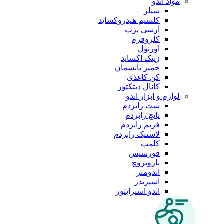
مواد اندو
سیلر
کلسیم هیدروکساید
آرسی پرپ
کلروفرم
اوژنول
زینک اکساید
خمیر پانسمان
کن کاغذی
کانال دیتکتور
لوازم و ابزار اندو
ست رابردم
پانچ رابردم
فریم رابردم
لاستیک رابردم
کلمپ
فورسپس
باروبروچ
اندومتر
اسپریدر
اندو اسپرایتور