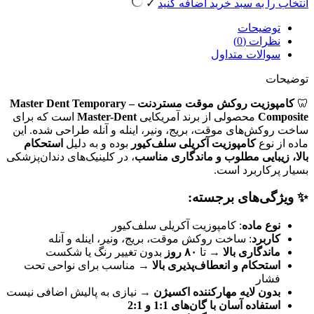
انتخاب را به سبد خرید اضافه کنید
✓
توضیحات
نظرات (0)
سوالات متداول
توضیحات
🦷
کامپوزیت روکش موقت مستردنت – Master Dent Temporary
Composite
محصولی از برند آمریکایی
Master-Dent
است که برای
ساخت روکش‌های موقت، بریج، ونیر، اینله و آنله طراحی شده. این
ماده از نوع
کامپوزیت آکریلی سلف‌کیور
بوده و به دلیل
استحکام
بالا، زیبایی مطلوب و ماندگاری مناسب
، در کلینیک‌های دندان‌پزشکی
بسیار پرکاربرد است.
✨ ویژگی‌های برجسته:
نوع ماده
: کامپوزیت آکریلی سلف‌کیور
کاربرد
: ساخت روکش موقت، بریج، ونیر، اینله و آنله
ماندگاری بالا
→ تا
۸۰ روز
بدون تغییر رنگ یا شکست
استحکام و انعطاف‌پذیری بالا
→ مناسب برای نواحی تحت
فشار
بدون لایه مهارکننده اکسیژن
→ نیازی به پالیش اضافی نیست
استفاده آسان با گان‌های 1:1 و 2:1