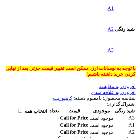
A1
,
شید رنگی
A2
,
A3
با توجه به
نوسانات ارز
، ممکن است
تغییر قیمت جزئی
بعد از نهایی
کردن خرید داشته باشیم!
افزودن به مقایسه
افزودن به علاقه مندی
شناسه محصول:
نامعلوم
دسته:
کامپوزیت
اشتراک‌گذاری:
شید رنگی
موجودی
قیمت
تعداد
انتخاب همه
Call for Price
A3
موجود است
Call for Price
A1
موجود است
Call for Price
A2
موجود است