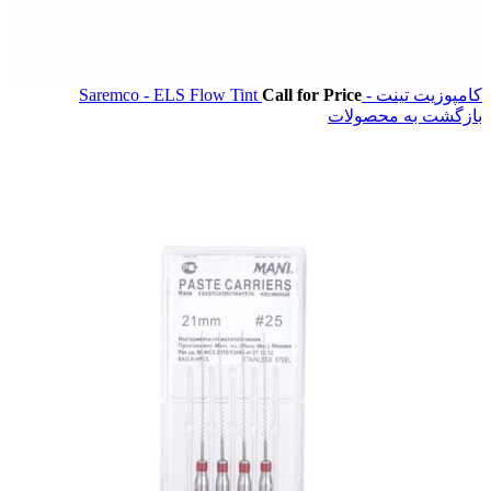
کامپوزیت تینت - Saremco - ELS Flow Tint
Call for Price
بازگشت به محصولات