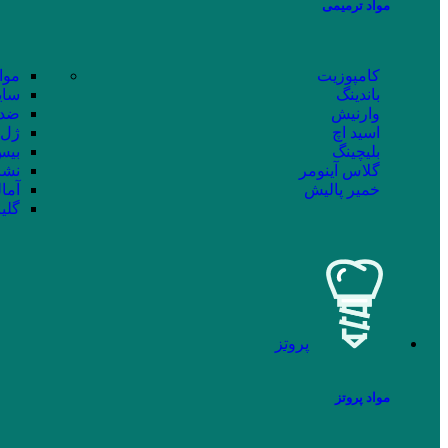
مواد ترمیمی
کامپوزیت
موا
باندینگ
سای
وارنیش
ضد 
اسید اچ
ژل 
بلیچینگ
بیس 
گلاس آینومر
نشا
خمیر پالیش
آما
گلی
پروتز
مواد پروتز