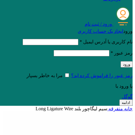
ورود / ثبت نام
ورود
ایجاد یک حساب کاربری
نام کاربری یا آدرس ایمیل
*
رمز عبور
*
ورود
رمز عبور را فراموش کرده اید؟
مرا به خاطر بسپار
یا ورود با
گوگل
ادامه
خانه
متفرقه
سیم لیگاچور بلند Long Ligature Wire