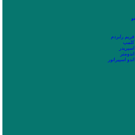
دو
فریم رابردم
کلمپ
اسپریدر
اندومتر
اندو اسپیراتور