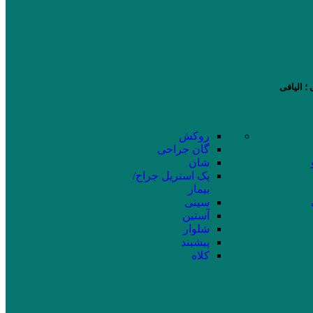
؛ الیافی
روکش
گان جراحی
شان
پک استریل جراح/
بیمار
سینی
آستین
شلوار
پیشبند
کلاه