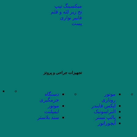
میکسینگ تیپ
نخ زیر لثه و قلم
فایبر نواری
پست
تجهیزات جراحی و پروتز
موتور
دستگاه
روتاری
جرمگیری
اپکس فایندر
موتور
التراسونیک
ایمپلنت
پالپ تستر
سند بلاستر
آبچوراتور