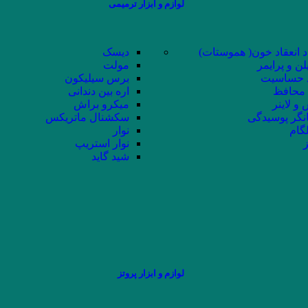
لوازم و ابزار ترمیمی
د انعقاد خون( هموستات)
دیسک
لن و پرایمر
مولت
حساسیت
برس سیلیکون
محافظ
اره بین دندانی
و لاینر
میکرو براش
نگر پوسیدگی
سکشنال ماتریکس
لگام
نوار
ز
نوار استریپ
شید گاید
لوازم و ابزار پروتز