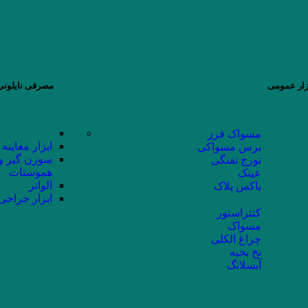
زار عمومی
مصرفی نایلونی 
مسواک فرز
ابزار معاینه
برس مسواکی
سوزن گیر و
تورج تفنگی
هموستات
عینک
الواتر
باکس پلاک
ابزار جراحی
کنتراستور
مسواک
چراغ الکلی
نخ بخیه
آبسلانگ