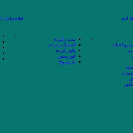
اد اندو
لوازم و ابزار ان
ست رابردم
یدروکساید
لاستیک رابردم
پ
پانچ رابردم
فورسپس
باروبروچ
اید
سمان
ی
کتور