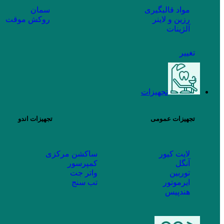
مواد قالبگیری
سمان
رزین و لاینر
روکش موقت
آلژینات
تغییر
تجهیزات
تجهیزات عمومی
تجهیزات اندو
لایت کیور
ساکشن مرکزی
آنگل
کمپرسور
توربین
واتر جت
ایرموتور
تب سنج
هندپیس