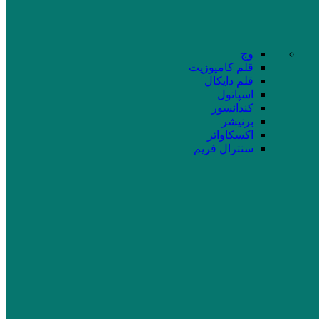
وج
قلم کامپوزیت
قلم دایکال
اسپاتول
کندانسور
برنیشر
اکسکاواتر
سنترال فریم