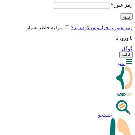
رمز عبور
*
ورود
رمز عبور را فراموش کرده اید؟
مرا به خاطر بسپار
یا ورود با
گوگل
ادامه
منو
جستجو