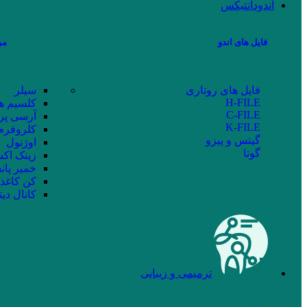
اندودانتیکس
فایل های اندو
مو
فایل های روتاری
سیلر
H-FILE
کلسیم ه
C-FILE
آرسی پر
K-FILE
کلروفرم
گیتس و پیزو
اوژنول
گوتا
زینک اکس
خمیر پان
کن کاغذ
کانال دیت
ترمیمی و زیبایی