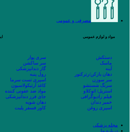
مصرفی و عمومی
مواد و لوازم عمومی
اب
دستکش
سری پوار
ماسک
سر ساکشن
آینه
گاز دندانپزشکی
دهان بازکن/رترکتور
رول پنبه
سر سوزن
اسپری تست سرما
سرنگ شستشو
کاغذ آرتیکولاسیون
استریل/ اتوکلاو
مواد ضد عفونی کننده
فیلم رادیوگرافی
جای فرز دندانپزشکی
خمیر دندان
دهان شویه
اسپری روغن
کاور فسفر پلیت
مجله پزشکی
درباره ما