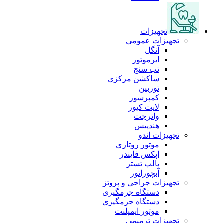
تجهیزات
تجهیزات عمومی
آنگل
ایرموتور
تب سنج
ساکشن مرکزی
توربین
کمپرسور
لایت کیور
واترجت
هندپیس
تجهیزات اندو
موتور روتاری
اپکس فایندر
پالپ تستر
آبچوراتور
تجهیزات جراحی و پروتز
دستگاه جرمگیری
دستگاه جرمگیری
موتور ایمپلنت
تجهیزات ترمیمی