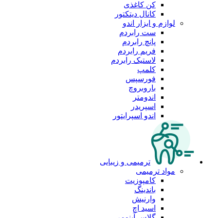
کن کاغذی
کانال دیتکتور
لوازم و ابزار اندو
ست رابردم
پانچ رابردم
فریم رابردم
لاستیک رابردم
کلمپ
فورسپس
باروبروچ
اندومتر
اسپریدر
اندو اسپرایتور
ترمیمی و زیبایی
مواد ترمیمی
کامپوزیت
باندینگ
وارنیش
اسید اچ
گلاس آینومر