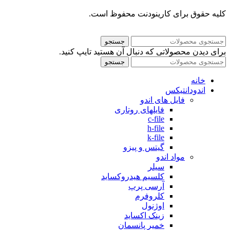
کلیه حقوق برای کارینودنت محفوظ است.
جستجو
برای دیدن محصولاتی که دنبال آن هستید تایپ کنید.
جستجو
خانه
اندودانتیکس
فایل های اندو
فایلهای روتاری
c-file
h-file
k-file
گیتس و پیزو
مواد اندو
سیلر
کلسیم هیدروکساید
آرسی پرپ
کلروفرم
اوژنول
زینک اکساید
خمیر پانسمان