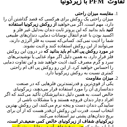
تفاوت PFM با زیرکونیا
مقایسه میزان راحتی
میزان راحتی یک روکش برای هرکسی که قصد گذاشتن آن را
دارد، مهم است. اگر می‌خواهید
از روکش زیرکونیا استفاده
کنید
باید بدانید که این پروتز ثابت دندان به‌دلیل غیر فلز و
اکسید بودن با عدم انتقال نوسانات دمایی، دندان‌های طبیعی
شما را اذیت نمی‌کند. کسانی‌که نسبت به فلز آلرژی دارند،
می‌توانند از این روکش استفاده کنند و اذیت نشوند.
در مورد روکش پی اف ام باید بدانید که
در درون این روکش
فلز قرار دارد. به همین دلیل اگر مواد غذایی یا نوشیدنی‌های
سرد و گرم مصرف کنید، اذیت خواهید شد و این تفاوت دمایی
را احساس خواهید کرد. از این رو روکش پی اف ام راحتی
کمتری نسبت به روکش زیرکونیا دارد.
میزان مقاومت
یکی از قوی‌ترین و قدرتمندترین فلزهایی که در صنعت
دندانسازی آن را مورد استفاده قرار می‌دهند، زیرکونیای
خالص است. به همین دلیل دندانپزشکان تأکید می‌کنند که اگر
افراد دچار دندان قروچه هستند و با مشکلات ناشی از
ساییدگی دندان دست و پنجه نرم می‌کنند، این روکش بهترین
انتخاب است. قدرت این روکش آن‌قدر هست که از آن برای
بریج دندان‌های پشتی نیز استفاده می‌کنند.
زیرکونیای شفاف از زیرکونیای خالص کمی ضعیف‌تر است،
اما باید بدانید که
حتی نوع شفاف آن در مقابل پروتز ثابت