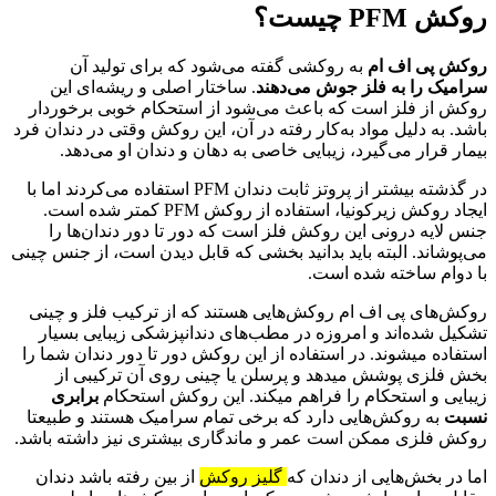
روکش PFM چیست؟
روکش پی اف ام
به روکشی گفته می‌شود که برای تولید آن
سرامیک را به فلز جوش می‌دهند
. ساختار اصلی و ریشه‌ای این
روکش از فلز است که باعث می‌شود از استحکام خوبی برخوردار
باشد. به دلیل مواد به‌کار رفته در آن، این روکش وقتی در دندان فرد
بیمار قرار می‌گیرد، زیبایی خاصی به دهان و دندان او می‌دهد.
در گذشته بیشتر از پروتز ثابت دندان
PFM
استفاده می‌کردند اما با
ایجاد روکش زیرکونیا، استفاده از روکش
PFM
کمتر شده است.
جنس لایه درونی این روکش فلز است که دور تا دور دندان‌ها را
می‌پوشاند. البته باید بدانید بخشی که قابل دیدن است، از جنس چینی
با دوام ساخته شده است.
روکش‌های پی اف ام روکش‌هایی هستند که از ترکیب فلز و چینی
تشکیل شده‌اند و امروزه در مطب‌های دندانپزشکی زیبایی بسیار
استفاده میشوند. در استفاده از این روکش دور تا دور دندان شما را
بخش فلزی پوشش میدهد و پرسلن یا چینی روی آن ترکیبی از
زیبایی و استحکام را فراهم میکند. این روکش استحکام
برابری
نسبت
به روکش‌هایی دارد که برخی تمام سرامیک هستند و طبیعتا
روکش فلزی ممکن است عمر و ماندگاری بیشتری نیز داشته باشد.
اما در بخش‌هایی از دندان که
گلیز روکش
از بین رفته باشد دندان