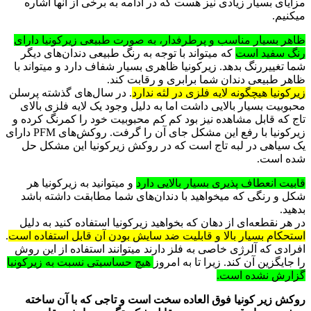
مزایای بسیار زیادی نیز هست که در ادامه به برخی از آنها اشاره
میکنیم.
ظاهر بسیار مناسب و پرطرفدار، به صورت طبیعی زیرکونیا دارای
رنگ سفید است
که میتواند با توجه به رنگ طبیعی دندان‌های دیگر
شما تغییررنگ بدهد. زیرکونیا ظاهری بسیار شفاف دارد و میتواند با
ظاهر طبیعی دندان شما برابری و رقابت کند.
زیرکونیا هیچگونه لایه فلزی در لثه ندارد
. در سال‌های گذشته پرسلن
محبوبیت بسیار بالایی داشت اما به دلیل وجود یک لایه فلزی بالای
تاج که قابل مشاهده نیز بود کم کم محبوبیت خود را کمرنگ کرده و
زیرکونیا با رفع این مشکل جای آن را گرفت. روکش‌های
PFM
دارای
یک سیاهی در لبه تاج است که در روکش زیرکونیا این مشکل حل
شده است.
قابیت انعطاف پذیری بسیار بالایی دارد
و میتوانید به زیرکونیا هر
شکل و رنگی که میخواهید با دندان‌های شما مطابقت داشته باشد
بدهید.
در هر نقطعه‌ای از دهان که بخواهید زیرکونیا استفاده کنید به دلیل
استحکام بسیار بالا و قابلیت ضد سایش بودن آن قابل استفاده است
.
افرادی که آلرژی خاصی به فلز دارند میتوانند استفاده از این روش
را جایگزین آن کند. زیرا تا به امروز
هیچ حساسیتی نسبت به زیرکونیا
گزارش نشده است.
روکش زیر کونیا فوق العاده سخت است و تاجی که با آن ساخته