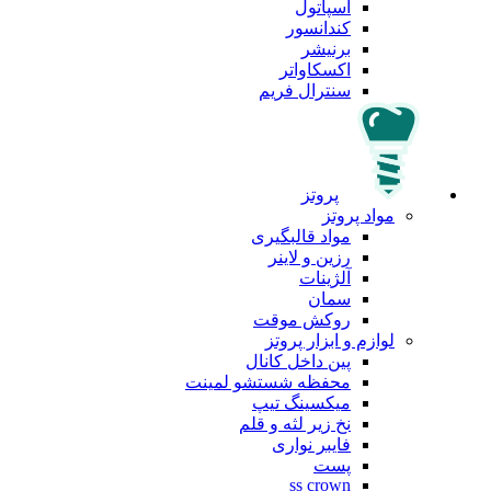
اسپاتول
کندانسور
برنیشر
اکسکاواتر
سنترال فریم
پروتز
مواد پروتز
مواد قالبگیری
رزین و لاینر
آلژینات
سمان
روکش موقت
لوازم و ابزار پروتز
پین داخل کانال
محفظه شستشو لمینت
میکسینگ تیپ
نخ زیر لثه و قلم
فایبر نواری
پست
ss crown