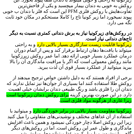
روکش به خوبی به دندان بیمار میچسبد و یکی از فاحش‌ترین
تفاوت‌هایش با روکش فلزی
PFM
این است که فلز با دندان ب خوبی
پیوند نمیخورد اما زیر کونیا تاج را کاملا مستحکم در مکان خود ثابت
نگه می دارد.
در روکش‌های زیرکونیا نیاز به برش دندانی کمتری نسبت به دیگر
تاج‌های دندانی نیاز است
.
زیرکونیا قابلیت زیست سازگاری بسیار بالایی دارد
و به راحتی
میتواند با بافت‌ها دهان ارتباط برقرار کند و پس از اتمام دوران
درمان عملکرد بسیار خوبی ارائه دهد. اما عمر روکش زیرزکونیا
مانند روکش معمولی است که اگر با مراقبت ماندگاری آن را بالا
ببرید میتوانید از عملکرد بسیار قوی آن لذت ببرید.
برخی از افراد هستند که به دلیل داشتن خواص ترجیح میدهند از
روکش طلا استفاده کنند اما بسیاری از جوان‌ها نیز تمایل ندارند که
دندان آن را فلزی باشد و رنگ طبیعی دندان برایشان خیلی اهمیت
دارد. در این صورت بهترین گزینه
برای روکش دندان زیرکونیا است
زیرا عاری از هرگونه مواد فلزی است
.
زیرکونیا مقاومت بسیار بالایی در برابر خوردگی دارد
و میتوانید با
استفاده از آن غذاهای مختلف و نوشیدنی‌های متفاوتی را میل کنید
زیرا این روکش اصلا دچار خوردگی نمیشود و همین باعث افزایش
ماندگاری و طول عمر این روکش است. اما در روکش‌های دیگر
گاهی با نوشیدن و یا میل کردن غذا میتواند دچار سایش شد.