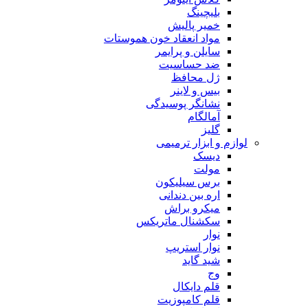
بلیچینگ
خمیر پالیش
مواد انعقاد خون هموستات
سایلن و پرایمر
ضد حساسیت
ژل محافظ
بیس و لاینر
نشانگر پوسیدگی
آمالگام
گلیز
لوازم و ابزار ترمیمی
دیسک
مولت
برس سیلیکون
اره بین دندانی
میکرو براش
سکشنال ماتریکس
نوار
نوار استریپ
شید گاید
وج
قلم دایکال
قلم کامپوزیت