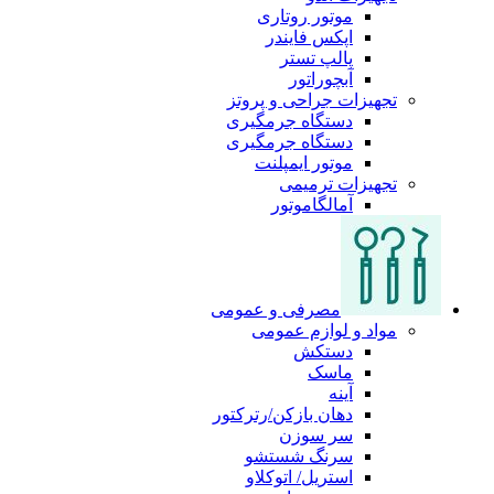
موتور روتاری
اپکس فایندر
پالپ تستر
آبچوراتور
تجهیزات جراحی و پروتز
دستگاه جرمگیری
دستگاه جرمگیری
موتور ایمپلنت
تجهیزات ترمیمی
آمالگاموتور
مصرفی و عمومی
مواد و لوازم عمومی
دستکش
ماسک
آینه
دهان بازکن/رترکتور
سر سوزن
سرنگ شستشو
استریل/ اتوکلاو