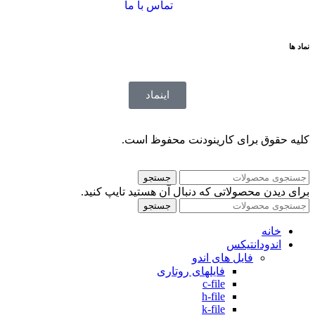
تماس با ما
نماد ها
اینماد
کلیه حقوق برای کارینودنت محفوظ است.
جستجو
برای دیدن محصولاتی که دنبال آن هستید تایپ کنید.
جستجو
خانه
اندودانتیکس
فایل های اندو
فایلهای روتاری
c-file
h-file
k-file