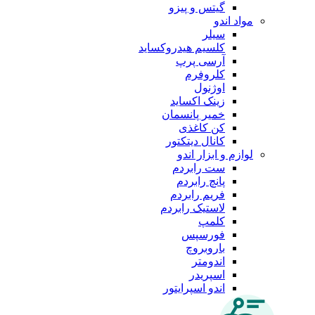
گیتس و پیزو
مواد اندو
سیلر
کلسیم هیدروکساید
آرسی پرپ
کلروفرم
اوژنول
زینک اکساید
خمیر پانسمان
کن کاغذی
کانال دیتکتور
لوازم و ابزار اندو
ست رابردم
پانچ رابردم
فریم رابردم
لاستیک رابردم
کلمپ
فورسپس
باروبروچ
اندومتر
اسپریدر
اندو اسپرایتور