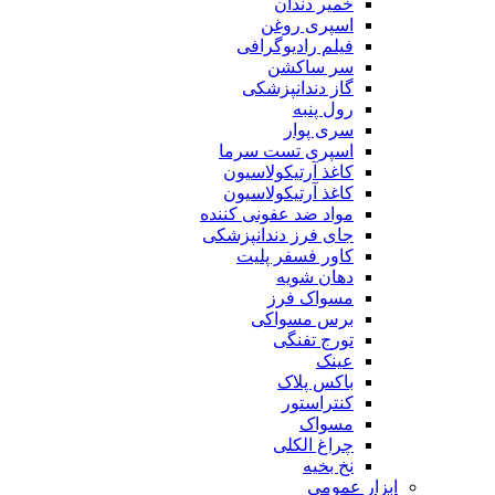
خمیر دندان
اسپری روغن
فیلم رادیوگرافی
سر ساکشن
گاز دندانپزشکی
رول پنبه
سری پوار
اسپری تست سرما
کاغذ آرتیکولاسیون
کاغذ آرتیکولاسیون
مواد ضد عفونی کننده
جای فرز دندانپزشکی
کاور فسفر پلیت
دهان شویه
مسواک فرز
برس مسواکی
تورج تفنگی
عینک
باکس پلاک
کنتراستور
مسواک
چراغ الکلی
نخ بخیه
ابزار عمومی