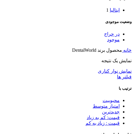
ایتالیا
1
وضعیت موجودی
در حراج
موجود
خانه
محصول برند
DentalWorld
نمایش یک نتیجه
نمایش نوار کناری
فیلتر ها
ترتیب با
محبوبیت
امتیاز متوسط
جدیدترین
قیمت: کم به زیاد
قیمت : زیاد به کم