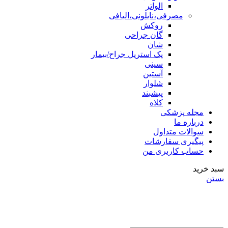
الواتر
مصرفی،نایلونی،الیافی
روکش
گان جراحی
شان
پک استریل جراح/بیمار
سینی
آستین
شلوار
پیشبند
کلاه
مجله پزشکی
درباره ما
سوالات متداول
پیگیری سفارشات
حساب کاربری من
سبد خرید
بستن