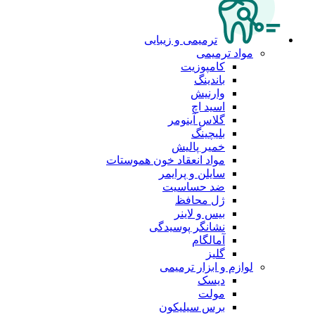
ترمیمی و زیبایی
مواد ترمیمی
کامپوزیت
باندینگ
وارنیش
اسید اچ
گلاس آینومر
بلیچینگ
خمیر پالیش
مواد انعقاد خون هموستات
سایلن و پرایمر
ضد حساسیت
ژل محافظ
بیس و لاینر
نشانگر پوسیدگی
آمالگام
گلیز
لوازم و ابزار ترمیمی
دیسک
مولت
برس سیلیکون