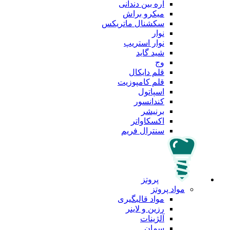
اره بین دندانی
میکرو براش
سکشنال ماتریکس
نوار
نوار استریپ
شید گاید
وج
قلم دایکال
قلم کامپوزیت
اسپاتول
کندانسور
برنیشر
اکسکاواتر
سنترال فریم
پروتز
مواد پروتز
مواد قالبگیری
رزین و لاینر
آلژینات
سمان