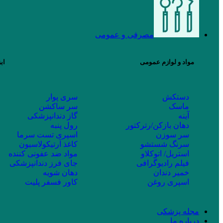
مصرفی و عمومی
مواد و لوازم عمومی
اب
دستکش
سری پوار
ماسک
سر ساکشن
آینه
گاز دندانپزشکی
دهان بازکن/رترکتور
رول پنبه
سر سوزن
اسپری تست سرما
سرنگ شستشو
کاغذ آرتیکولاسیون
استریل/ اتوکلاو
مواد ضد عفونی کننده
فیلم رادیوگرافی
جای فرز دندانپزشکی
خمیر دندان
دهان شویه
اسپری روغن
کاور فسفر پلیت
مجله پزشکی
درباره ما