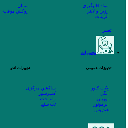
مواد قالبگیری
سمان
رزین و لاینر
روکش موقت
آلژینات
تغییر
تجهیزات
تجهیزات عمومی
تجهیزات اندو
لایت کیور
ساکشن مرکزی
آنگل
کمپرسور
توربین
واتر جت
ایرموتور
تب سنج
هندپیس