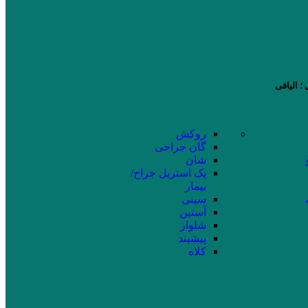
؛ الیافی
روکش
گان جراحی
شان
پک استریل جراح/
بیمار
سینی
آستین
شلوار
پیشبند
کلاه