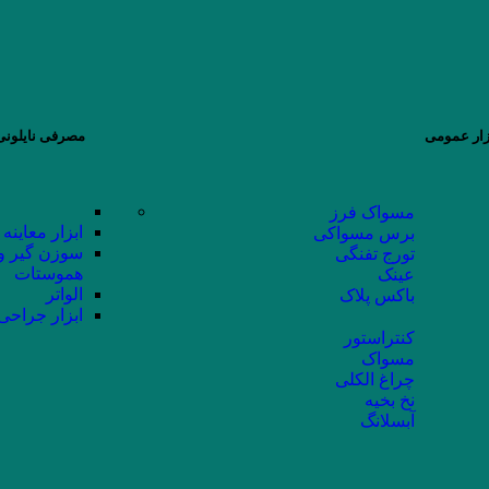
زار عمومی
مصرفی نایلونی 
مسواک فرز
ابزار معاینه
برس مسواکی
سوزن گیر و
تورج تفنگی
هموستات
عینک
الواتر
باکس پلاک
ابزار جراحی
کنتراستور
مسواک
چراغ الکلی
نخ بخیه
آبسلانگ