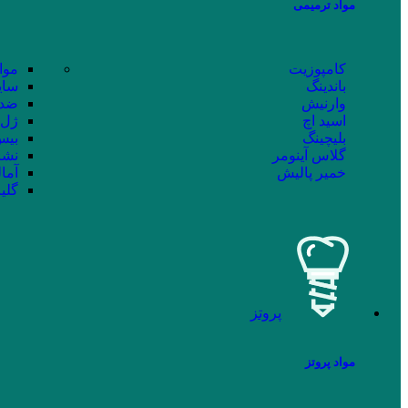
مواد ترمیمی
کامپوزیت
موا
باندینگ
سای
وارنیش
ضد 
اسید اچ
ژل 
بلیچینگ
بیس 
گلاس آینومر
نشا
خمیر پالیش
آما
گلی
پروتز
مواد پروتز