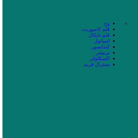
وج
قلم کامپوزیت
قلم دایکال
اسپاتول
کندانسور
برنیشر
اکسکاواتر
سنترال فریم