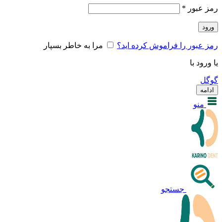
رمز عبور
*
ورود
رمز عبور را فراموش کرده اید؟
مرا به خاطر بسپار
یا ورود با
گوگل
ادامه
منو
جستجو