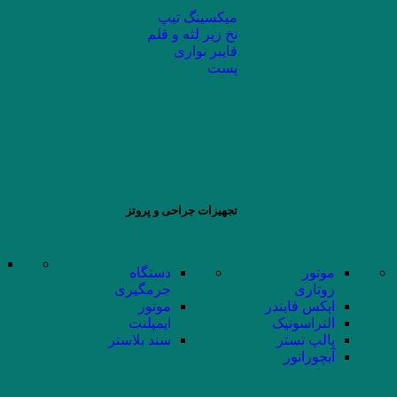
میکسینگ تیپ
نخ زیر لثه و قلم
فایبر نواری
پست
تجهیزات جراحی و پروتز
موتور
دستگاه
روتاری
جرمگیری
اپکس فایندر
موتور
التراسونیک
ایمپلنت
پالپ تستر
سند بلاستر
آبچوراتور