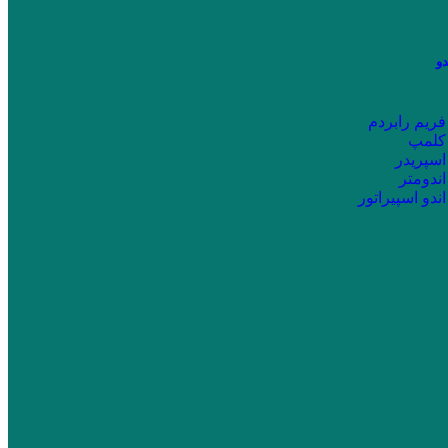
دو
فریم رابردم
کلمپ
اسپریدر
اندومتر
اندو اسپیراتور