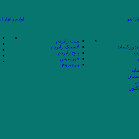
اد اندو
لوازم و ابزار ان
ست رابردم
یدروکساید
لاستیک رابردم
پ
پانچ رابردم
فورسپس
باروبروچ
اید
سمان
ی
کتور