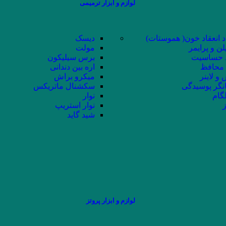
لوازم و ابزار ترمیمی
د انعقاد خون( هموستات)
دیسک
لن و پرایمر
مولت
حساسیت
برس سیلیکون
محافظ
اره بین دندانی
و لاینر
میکرو براش
نگر پوسیدگی
سکشنال ماتریکس
لگام
نوار
ز
نوار استریپ
شید گاید
لوازم و ابزار پروتز