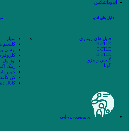
اندودانتیکس
فایل های اندو
مو
فایل های روتاری
سیلر
H-FILE
کلسیم ه
C-FILE
آرسی پر
K-FILE
کلروفرم
گیتس و پیزو
اوژنول
گوتا
زینک اکس
خمیر پان
کن کاغذ
کانال دیت
ترمیمی و زیبایی