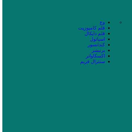
وج
قلم کامپوزیت
قلم دایکال
اسپاتول
کندانسور
برنیشر
اکسکاواتر
سنترال فریم