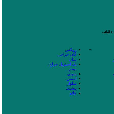
؛ الیافی
روکش
گان جراحی
شان
پک استریل جراح/
بیمار
سینی
آستین
شلوار
پیشبند
کلاه