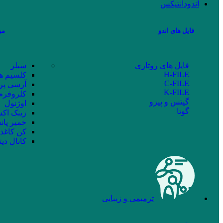
اندودانتیکس
فایل های اندو
مو
فایل های روتاری
سیلر
H-FILE
کلسیم ه
C-FILE
آرسی پر
K-FILE
کلروفرم
گیتس و پیزو
اوژنول
گوتا
زینک اکس
خمیر پان
کن کاغذ
کانال دیت
ترمیمی و زیبایی