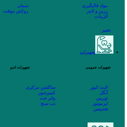
مواد قالبگیری
سمان
رزین و لاینر
روکش موقت
آلژینات
تغییر
تجهیزات
تجهیزات عمومی
تجهیزات اندو
لایت کیور
ساکشن مرکزی
آنگل
کمپرسور
توربین
واتر جت
ایرموتور
تب سنج
هندپیس