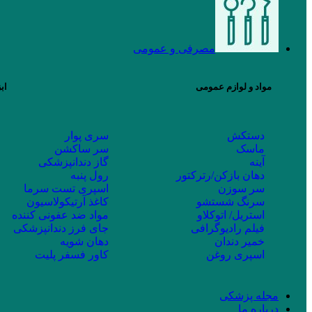
مصرفی و عمومی
مواد و لوازم عمومی
اب
دستکش
سری پوار
ماسک
سر ساکشن
آینه
گاز دندانپزشکی
دهان بازکن/رترکتور
رول پنبه
سر سوزن
اسپری تست سرما
سرنگ شستشو
کاغذ آرتیکولاسیون
استریل/ اتوکلاو
مواد ضد عفونی کننده
فیلم رادیوگرافی
جای فرز دندانپزشکی
خمیر دندان
دهان شویه
اسپری روغن
کاور فسفر پلیت
مجله پزشکی
درباره ما