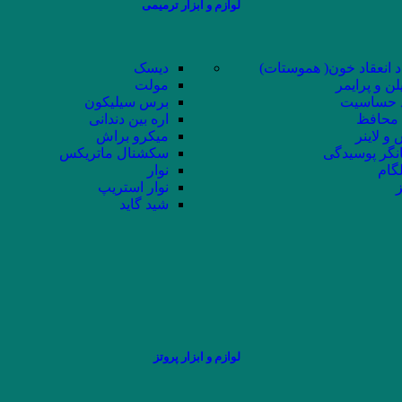
لوازم و ابزار ترمیمی
د انعقاد خون( هموستات)
دیسک
لن و پرایمر
مولت
حساسیت
برس سیلیکون
محافظ
اره بین دندانی
و لاینر
میکرو براش
نگر پوسیدگی
سکشنال ماتریکس
لگام
نوار
ز
نوار استریپ
شید گاید
لوازم و ابزار پروتز