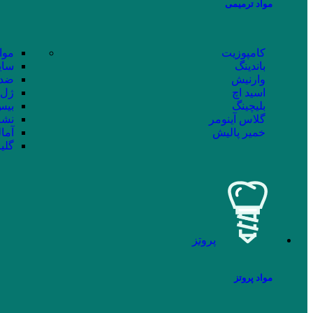
مواد ترمیمی
کامپوزیت
موا
باندینگ
سای
وارنیش
ضد 
اسید اچ
ژل 
بلیچینگ
بیس 
گلاس آینومر
نشا
خمیر پالیش
آما
گلی
پروتز
مواد پروتز