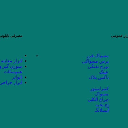
زار عمومی
مصرفی نایلونی 
مسواک فرز
ابزار معاینه
برس مسواکی
سوزن گیر و
تورج تفنگی
هموستات
عینک
الواتر
باکس پلاک
ابزار جراحی
کنتراستور
مسواک
چراغ الکلی
نخ بخیه
آبسلانگ