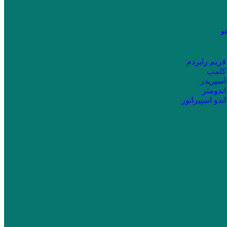
دو
فریم رابردم
کلمپ
اسپریدر
اندومتر
اندو اسپیراتور