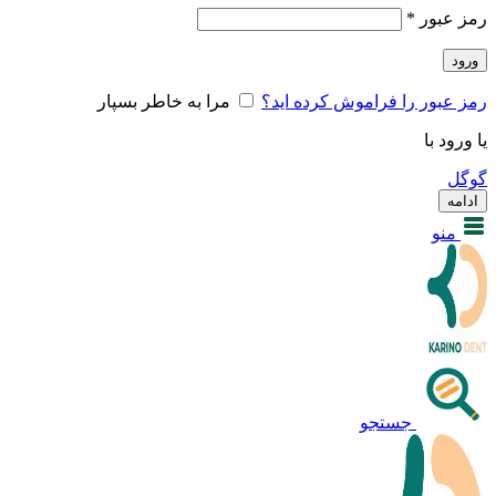
رمز عبور
*
ورود
رمز عبور را فراموش کرده اید؟
مرا به خاطر بسپار
یا ورود با
گوگل
ادامه
منو
جستجو