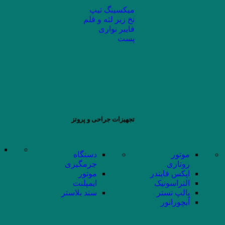
میکسینگ تیپ
نخ زیر لثه و قلم
فایبر نواری
پست
تجهیزات جراحی و پروتز
موتور
دستگاه
روتاری
جرمگیری
اپکس فایندر
موتور
التراسونیک
ایمپلنت
پالپ تستر
سند بلاستر
آبچوراتور