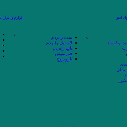
اد اندو
لوازم و ابزار ان
ست رابردم
یدروکساید
لاستیک رابردم
پ
پانچ رابردم
فورسپس
باروبروچ
اید
سمان
ی
کتور