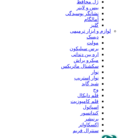
ژل محافظ
بیس و لاینر
نشانگر پوسیدگی
آمالگام
گلیز
لوازم و ابزار ترمیمی
دیسک
مولت
برس سیلیکون
اره بین دندانی
میکرو براش
سکشنال ماتریکس
نوار
نوار استریپ
شید گاید
وج
قلم دایکال
قلم کامپوزیت
اسپاتول
کندانسور
برنیشر
اکسکاواتر
سنترال فریم