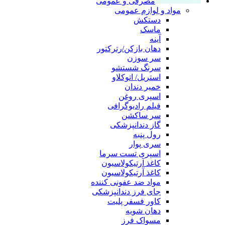
مصرفی و عمومی
مواد و لوازم عمومی
دستکش
ماسک
آینه
دهان بازکن/رترکتور
سر سوزن
سرنگ شستشو
استریل/ اتوکلاو
خمیر دندان
اسپری روغن
فیلم رادیوگرافی
سر ساکشن
گاز دندانپزشکی
رول پنبه
سری پوار
اسپری تست سرما
کاغذ آرتیکولاسیون
کاغذ آرتیکولاسیون
مواد ضد عفونی کننده
جای فرز دندانپزشکی
کاور فسفر پلیت
دهان شویه
مسواک فرز