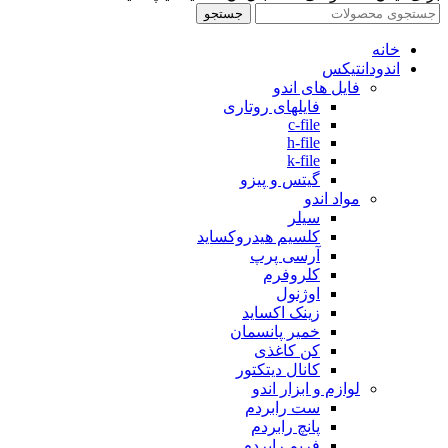
جستجو
خانه
اندودانتیکس
فایل های اندو
فایلهای روتاری
c-file
h-file
k-file
گیتس و پیزو
مواد اندو
سیلر
کلسیم هیدروکساید
آرسی پرپ
کلروفرم
اوژنول
زینک اکساید
خمیر پانسمان
کن کاغذی
کانال دیتکتور
لوازم و ابزار اندو
ست رابردم
پانچ رابردم
فریم رابردم