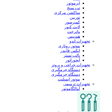
ایرموتور
تب سنج
ساکشن مرکزی
توربین
کمپرسور
لایت کیور
واترجت
هندپیس
تجهیزات اندو
موتور روتاری
اپکس فایندر
پالپ تستر
آبچوراتور
تجهیزات جراحی و پروتز
دستگاه جرمگیری
دستگاه جرمگیری
موتور ایمپلنت
تجهیزات ترمیمی
آمالگاموتور