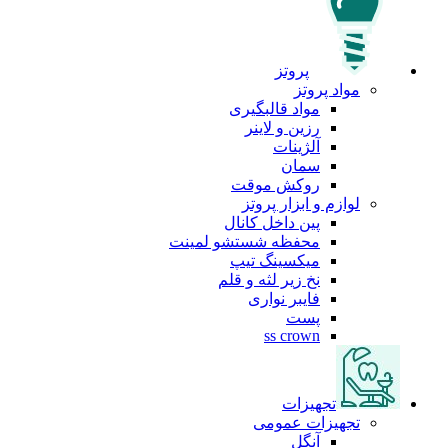
پروتز
مواد پروتز
مواد قالبگیری
رزین و لاینر
آلژینات
سمان
روکش موقت
لوازم و ابزار پروتز
پین داخل کانال
محفظه شستشو لمینت
میکسینگ تیپ
نخ زیر لثه و قلم
فایبر نواری
پست
ss crown
تجهیزات
تجهیزات عمومی
آنگل