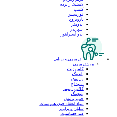
لاستیک رابردم
کلمپ
فورسپس
باروبروچ
اندومتر
اسپریدر
اندو اسپرایتور
ترمیمی و زیبایی
مواد ترمیمی
کامپوزیت
باندینگ
وارنیش
اسید اچ
گلاس آینومر
بلیچینگ
خمیر پالیش
مواد انعقاد خون هموستات
سایلن و پرایمر
ضد حساسیت