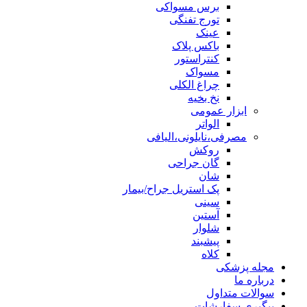
برس مسواکی
تورج تفنگی
عینک
باکس پلاک
کنتراستور
مسواک
چراغ الکلی
نخ بخیه
ابزار عمومی
الواتر
مصرفی،نایلونی،الیافی
روکش
گان جراحی
شان
پک استریل جراح/بیمار
سینی
آستین
شلوار
پیشبند
کلاه
مجله پزشکی
درباره ما
سوالات متداول
پیگیری سفارشات